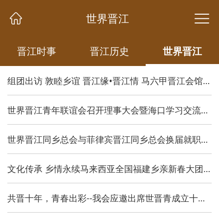
世界晋江
世界晋江
晋江时事
晋江时事
晋江历史
晋江历史
世界晋江
世界晋江
组团出访 敦睦乡谊 晋江缘•晋江情 马六甲晋江会馆庆祝成立102周年纪念
世界晋江青年联谊会召开理事大会暨海口学习交流活动
世界晋江同乡总会与菲律宾晋江同乡总会换届就职典礼
文化传承 乡情永续马来西亚全国福建乡亲新春大团拜2019
共晋十年，青春出彩--我会应邀出席世晋青成立十周年庆典