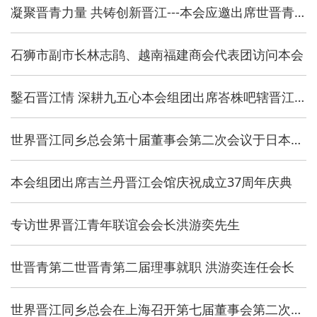
凝聚晋青力量 共铸创新晋江---本会应邀出席世晋青换届就职典礼系列活动
石狮市副市长林志鹃、越南福建商会代表团访问本会
鑿石晋江情 深耕九五心本会组团出席峇株吧辖晋江会馆95周年庆典晚宴
世界晋江同乡总会第十届董事会第二次会议于日本大阪召开
本会组团出席吉兰丹晋江会馆庆祝成立37周年庆典
专访世界晋江青年联谊会会长洪游奕先生
世晋青第二世晋青第二届理事就职 洪游奕连任会长
世界晋江同乡总会在上海召开第七届董事会第二次会议暨上海世博游