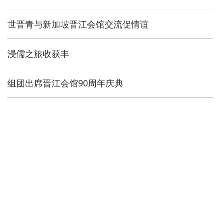
世晋青与新加坡晋江会馆交流促情谊
浸儒之旅收获丰
组团出席晋江会馆90周年庆典
“情源晋江·新加坡之行”
情源晋江 放眼世界
世界晋江青年联谊会2009年第一次会长办公会
澳门晋江同乡会青年联合会“情源晋江·寻根之旅”